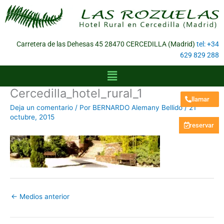
Ir
al
contenido
Carretera de las Dehesas 45 28470 CERCEDILLA (Madrid)
tel: +34
629 829 288
Menú
Cercedilla_hotel_rural_1
llamar
Deja un comentario
/ Por
BERNARDO Alemany Bellido
/
21
octubre, 2015
reservar
←
Medios anterior