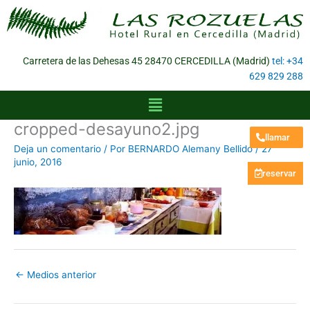
Ir
al
contenido
Carretera de las Dehesas 45 28470 CERCEDILLA (Madrid)
tel: +34
629 829 288
Menú
cropped-desayuno2.jpg
llamar
Deja un comentario
/ Por
BERNARDO Alemany Bellido
/
27
junio, 2016
reservar
←
Medios anterior