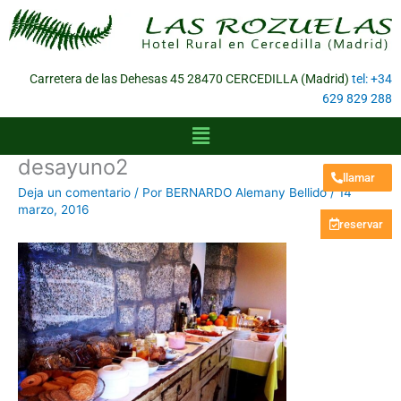
Ir
al
contenido
Carretera de las Dehesas 45 28470 CERCEDILLA (Madrid)
tel: +34
629 829 288
Menú
desayuno2
llamar
Deja un comentario
/ Por
BERNARDO Alemany Bellido
/
14
marzo, 2016
reservar