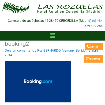
Ir
al
contenido
Carretera de las Dehesas 45 28470 CERCEDILLA (Madrid)
tel: +34
629 829 288
Menú
booking2
llamar
Deja un comentario
/ Por
BERNARDO Alemany Bellido
/
2 abril,
2014
reservar